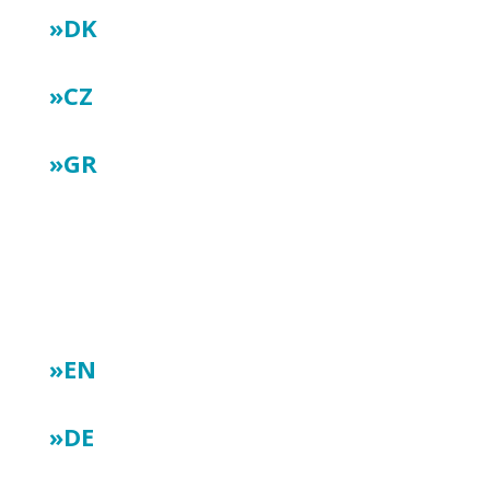
»DK
»CZ
»GR
Ενημερωτικό δελτίο 3:
»EN
»DE