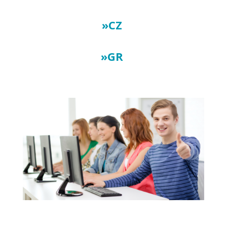
»CZ
»GR