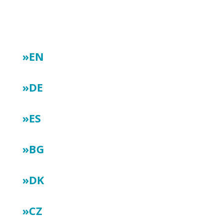
Ενημερωτικό δελτίο 1:
»EN
»DE
»ES
»BG
»DK
»CZ