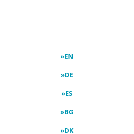
Εγχειρίδιο WiseME για
Εκπαιδευτικούς
»EN
»DE
»ES
»BG
»DK