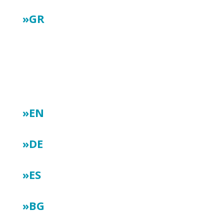
»GR
Ενημερωτικό δελτίο 2:
»EN
»DE
»ES
»BG