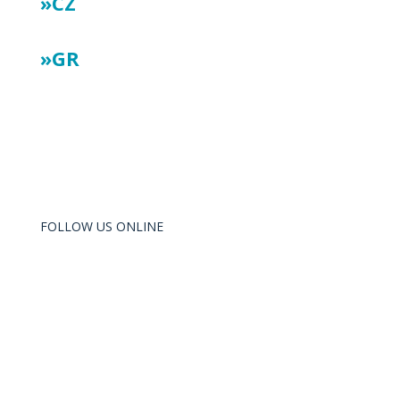
»CZ
»GR
FOLLOW US ONLINE