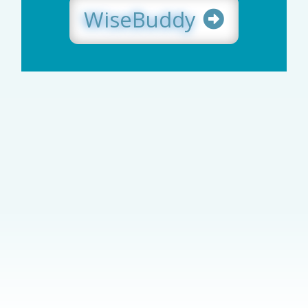
WiseBuddy