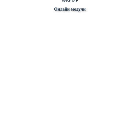
WiseME
Онлайн модули
Онлайн курс
Модул 1: Въведение в дезинформацията и
фалшивите новини
Този модул запознава подрастващите на
възраст 12-17 години с дезинформацията и
фалшивите новини, като ги учи да разпознават
информационните разстройства, да развиват
критично мислене и да практикуват отговорно
дигитално гражданство.
Материали за учители