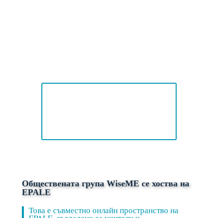
към общностната
група WiseME
Споделете своя опит, учете се от
другите и допринесете за по-дигитално
информирано поколение.
Присъединете се към
EPALE общността на
WiseMe
Обществената група WiseME се хоства на
EPALE
Това е съвместно онлайн пространство на
EPALE, създадено за учители и