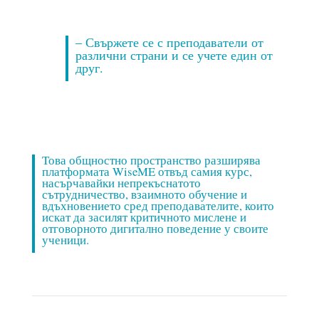
– Свържете се с преподаватели от
различни страни и се учете един от
друг.
Това общностно пространство разширява
платформата WiseME отвъд самия курс,
насърчавайки непрекъснатото
сътрудничество, взаимното обучение и
вдъхновението сред преподавателите, които
искат да засилят критичното мислене и
отговорното дигитално поведение у своите
ученици.