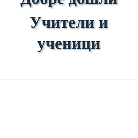
Учители и
ученици
WiseME предоставя на учителите и
учениците в средните училища както
основни, така и напреднали дигитални