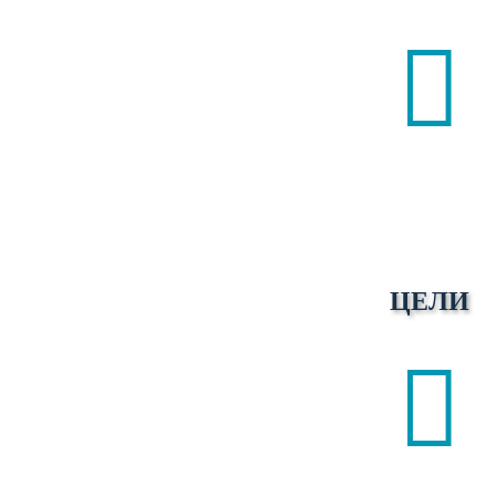

ЦЕЛИ
