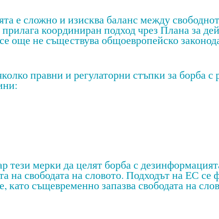
та е сложно и изисква баланс между свободнот
 прилага координиран подход чрез Плана за дей
се още не съществува общоевропейско законода
колко правни и регулаторни стъпки за борба с
ини:
ар тези мерки да целят борба с дезинформацията
та на свободата на словото. Подходът на ЕС се
, като същевременно запазва свободата на слов