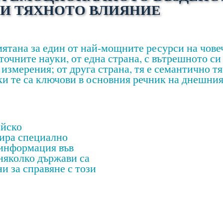
И ТЯХНОТО ВЛИЯНИЕ
ятана за един от най-мощните ресурси на чове
 точните науки, от една страна, с вътрешното 
измерения; от друга страна, тя е семантично тя
ки те са ключови в основния речник на днешния
ейско
лира специално
 информация във
няколко държави са
и за справяне с този