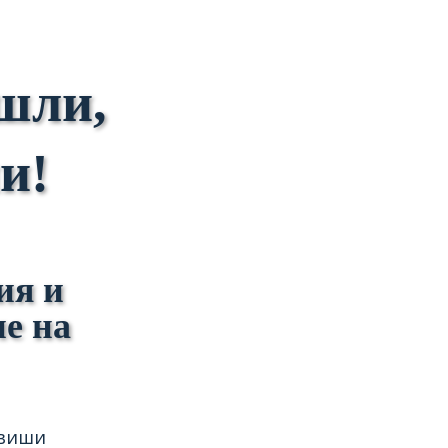
шли,
и!
ия и
не на
овиши