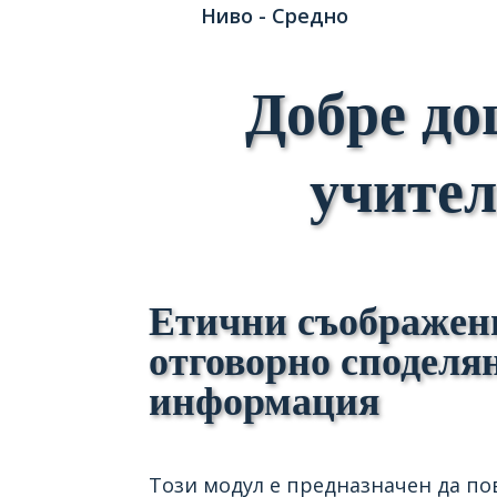
Ниво - Средно
Добре до
учител
Етични съображен
отговорно споделя
информация
Този модул е ​​предназначен да п