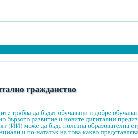
итално гражданство
ците трябва да бъдат обучавани и добре обучава
тно бързото развитие и новите дигитални преди
кт (ИИ) може да бъде полезна образователна ст
иали и по-нататък на това какво представляв