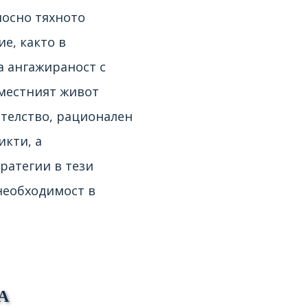
носно тяхното
е, както в
а ангажираност с
местният живот
ателство, рационален
икти, а
ратегии в тези
необходимост в
А