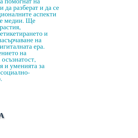
да помогнат на
 да разберат и да се
ционалните аспекти
те медии. Ще
растия,
 етикетирането и
насърчаване на
игиталната ера.
ението на
 осъзнатост,
я и уменията за
 социално-
.
А