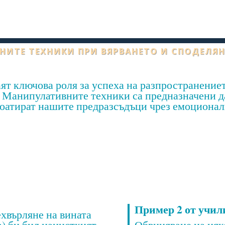
НИТЕ ТЕХНИКИ ПРИ ВЯРВАНЕТО И СПОДЕЛЯ
ят ключова роля за успеха на разпространени
 Манипулативните техники са предназначени да
лоатират нашите предразсъдъци чрез емоциона
Пример 2 от учил
хвърляне на вината
а) би бил нацисткият
Обвиняване на няк