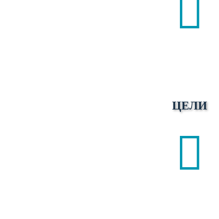

ЦЕЛИ
