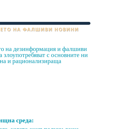
НЕТО НА ФАЛШИВИ НОВИНИ
ето на дезинформация и фалшиви
 злоупотребяват с основните ни
лна и рационализираща
ищна среда:
ого, когато екип получи лоша