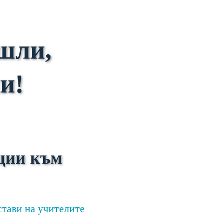
шли,
и!
ции към
стави на учителите