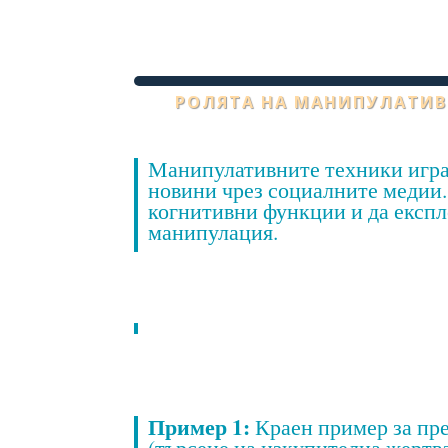
РОЛЯТА НА МАНИПУЛАТИВ
Манипулативните техники игра
новини чрез социалните медии.
когнитивни функции и да експ
манипулация.
Пример 1:
Краен пример за пре
(търсене на изкупителна жертв