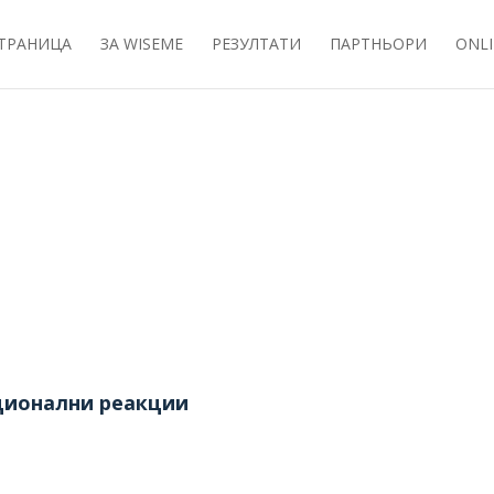
СТРАНИЦА
ЗА WISEME
РЕЗУЛТАТИ
ПАРТНЬОРИ
ONLI
ционални реакции