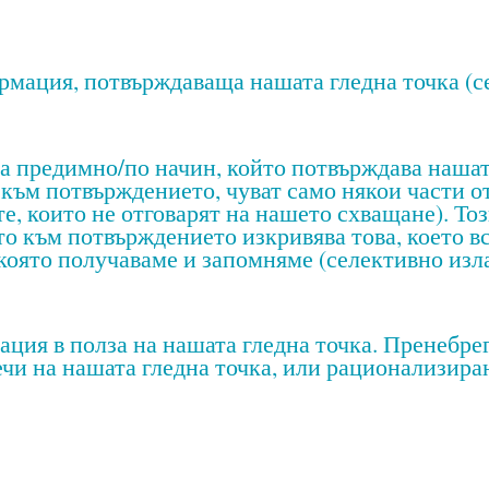
ация, потвърждаваща нашата гледна точка (се
димно/по начин, който потвърждава нашата 
 към потвърждението, чуват само някои части о
е, които не отговарят на нашето схващане). То
ето към потвърждението изкривява това, което 
която получаваме и запомняме (селективно изла
 в полза на нашата гледна точка. Пренебрег
чи на нашата гледна точка, или рационализиран