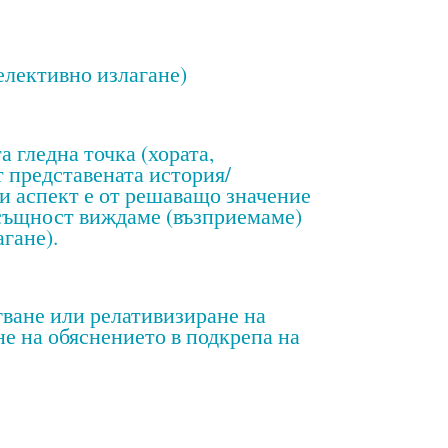
лективно излагане)
гледна точка (хората,
т представената история/
зи аспект е от решаващо значение
всъщност виждаме (възприемаме)
гане).
ване или релативизиране на
е на обяснението в подкрепа на