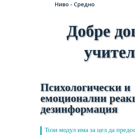
Ниво - Средно
Добре до
учител
Психологически и
емоционални реак
дезинформация
Този модул има за цел да предо