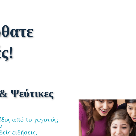
θατε
ς!
& Ψεύτικες
δος από το γεγονός;
ν
ίς ειδήσεις,