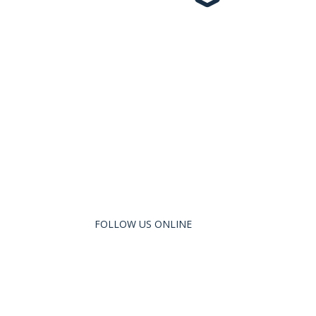
Diseño de formación para profesores de
secundaria sobre la gestión de la desinformació
(fake news) y el uso de las redes sociales en el
aula
FOLLOW US ONLINE