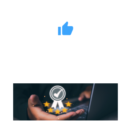
Tillykke med at have gennemført
WiseME’s sidste modul!