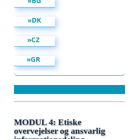
»BG
»DK
»CZ
»GR
MODUL 4: Etiske
overvejelser og ansvarlig