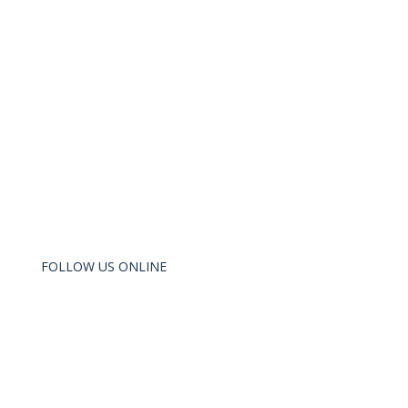
Fortsæt med at nå dine mål!
FOLLOW US ONLINE