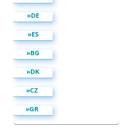
»DE
»ES
»BG
»DK
»CZ
»GR