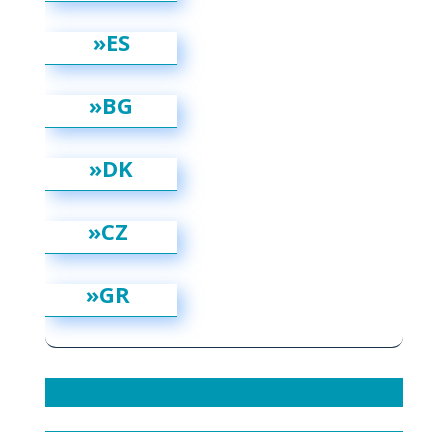
»ES
»BG
»DK
»CZ
»GR