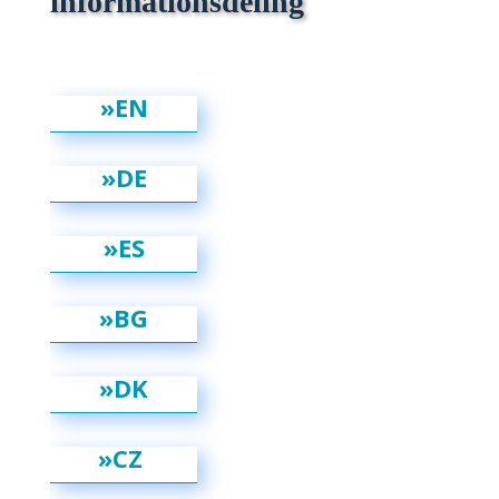
informationsdeling
»EN
»DE
»ES
»BG
»DK
»CZ