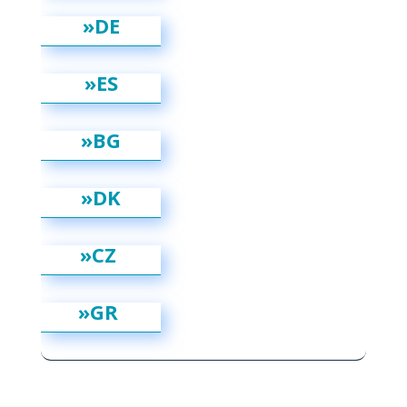
»DE
»ES
»BG
»DK
»CZ
»GR